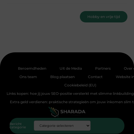
Hobby en vrije tijd
Beroemdheden
Uit de Media
Partners
Over 
Ons team
Blog plaatsen
Contact
Website i
Cookiebeleid (EU)
Links kopen: hoe jij jouw SEO-positie versterkt met slimme linkbuildin
Extra geld verdienen: praktische strategieën om jouw inkomen slim 
Bericht
categorie