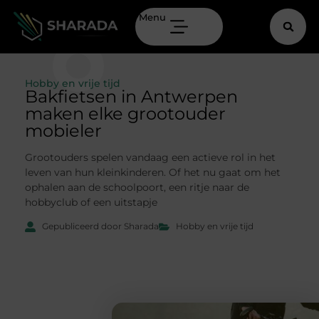
Menu
Hobby en vrije tijd
Bakfietsen in Antwerpen
maken elke grootouder
mobieler
Grootouders spelen vandaag een actieve rol in het
leven van hun kleinkinderen. Of het nu gaat om het
ophalen aan de schoolpoort, een ritje naar de
hobbyclub of een uitstapje
Gepubliceerd door Sharada
Hobby en vrije tijd