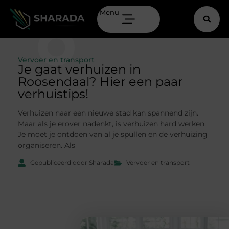
Menu
Vervoer en transport
Je gaat verhuizen in
Roosendaal? Hier een paar
verhuistips!
Verhuizen naar een nieuwe stad kan spannend zijn.
Maar als je erover nadenkt, is verhuizen hard werken.
Je moet je ontdoen van al je spullen en de verhuizing
organiseren. Als
Gepubliceerd door Sharada
Vervoer en transport