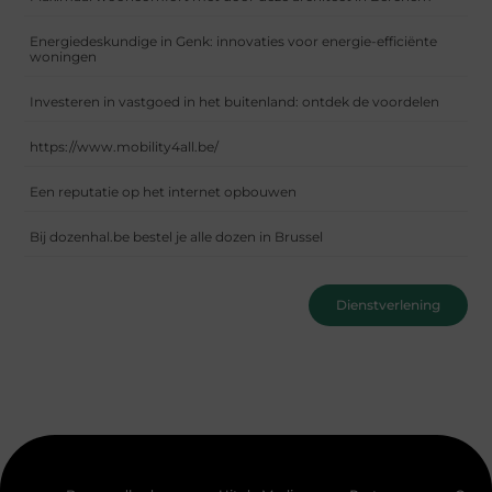
Energiedeskundige in Genk: innovaties voor energie-efficiënte
woningen
Investeren in vastgoed in het buitenland: ontdek de voordelen
https://www.mobility4all.be/
Een reputatie op het internet opbouwen
Bij dozenhal.be bestel je alle dozen in Brussel
Dienstverlening