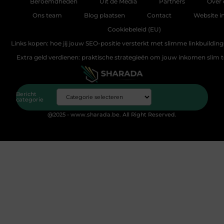
Beroemdheden
Uit de Media
Partners
Over 
Ons team
Blog plaatsen
Contact
Website i
Cookiebeleid (EU)
Links kopen: hoe jij jouw SEO-positie versterkt met slimme linkbuildin
Extra geld verdienen: praktische strategieën om jouw inkomen slim 
Bericht
categorie
@2025 - www.sharada.be. All Right Reserved.