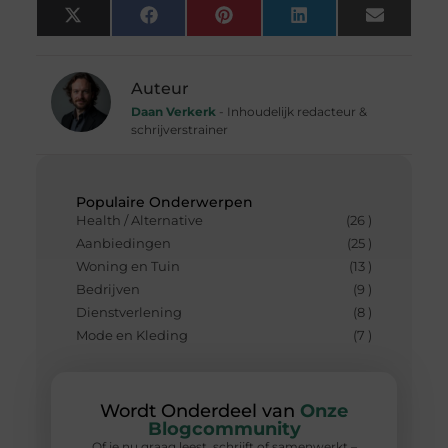
X
Facebook
Pinterest
LinkedIn
Email
(Twitter)
Auteur
Daan Verkerk
- Inhoudelijk redacteur &
schrijverstrainer
Populaire Onderwerpen
Health / Alternative
(26 )
Aanbiedingen
(25 )
Woning en Tuin
(13 )
Bedrijven
(9 )
Dienstverlening
(8 )
Mode en Kleding
(7 )
Wordt Onderdeel van
Onze
Blogcommunity
Of je nu graag leest, schrijft of samenwerkt –