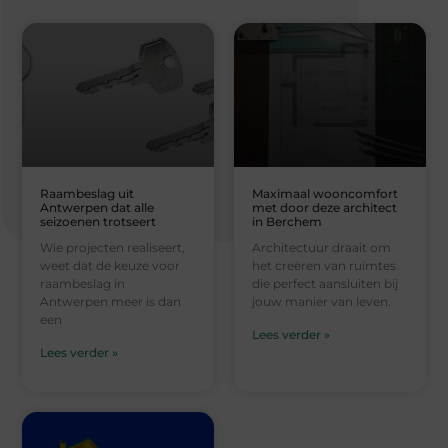
Raambeslag uit
Maximaal wooncomfort
Antwerpen dat alle
met door deze architect
seizoenen trotseert
in Berchem
Wie projecten realiseert,
Architectuur draait om
weet dat de keuze voor
het creëren van ruimtes
raambeslag in
die perfect aansluiten bij
Antwerpen meer is dan
jouw manier van leven.
een
Lees verder »
Lees verder »