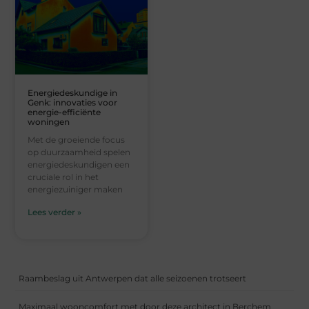
Energiedeskundige in
Genk: innovaties voor
energie-efficiënte
woningen
Met de groeiende focus
op duurzaamheid spelen
energiedeskundigen een
cruciale rol in het
energiezuiniger maken
Lees verder »
Raambeslag uit Antwerpen dat alle seizoenen trotseert
Maximaal wooncomfort met door deze architect in Berchem