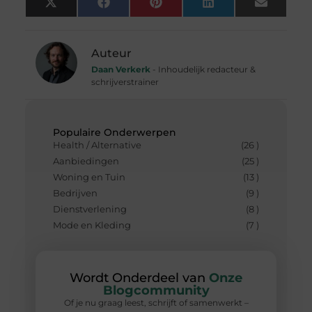
X
Facebook
Pinterest
LinkedIn
Email
(Twitter)
Auteur
Daan Verkerk
- Inhoudelijk redacteur &
schrijverstrainer
Populaire Onderwerpen
Health / Alternative
(26 )
Aanbiedingen
(25 )
Woning en Tuin
(13 )
Bedrijven
(9 )
Dienstverlening
(8 )
Mode en Kleding
(7 )
Wordt Onderdeel van
Onze
Blogcommunity
Of je nu graag leest, schrijft of samenwerkt –