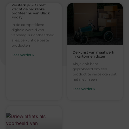
Versterk je SEO met
krachtige backlinks:
profiteer nu van Black
Friday
In de competitieve
digitale wereld van
vandaag is zichtbaarheid
alles. Je kunt de beste
producten
De kunst van maatwerk
Lees verder »
in kartonnen dozen
Als je ooit hebt
geprobeerd om een
product te verpakken dat
net niet in een
Lees verder »