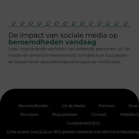
De impact van sociale media op
beroemdheden vandaag
Lees inspirerende verhalen van bekende personen uit de
media en entertainmentwereld. Ontdek hun successen
en lessen over doorzettingsvermogen en motivatie.
Beroemdheden
Uit de Media
Partners
Over 
Ons team
Blog plaatsen
Contact
Website i
Cookiebeleid (EU)
Links kopen: hoe jij jouw SEO-positie versterkt met slimme linkbuildin