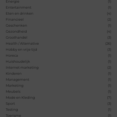
Energie
(1)
Entertainment
(1)
Eten en drinken
(4)
Financieel
(2)
Geschenken
(1)
Gezondheid
(4)
Groothandel
(3)
Health / Alternative
(26)
Hobby en vrije tijd
(3)
Horeca
(1)
Huishoudelijk
(1)
Internet marketing
(2)
Kinderen
(1)
Management
(1)
Marketing
(1)
Meubels
(1)
Mode en Kleding
(7)
Sport
(3)
Testing
(1)
Toerisme
(1)