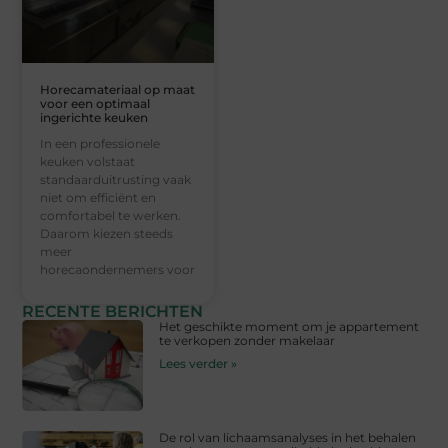
Horecamateriaal op maat
voor een optimaal
ingerichte keuken
In een professionele
keuken volstaat
standaarduitrusting vaak
niet om efficiënt en
comfortabel te werken.
Daarom kiezen steeds
meer
horecaondernemers voor
RECENTE BERICHTEN
Het geschikte moment om je appartement
te verkopen zonder makelaar
Lees verder »
De rol van lichaamsanalyses in het behalen