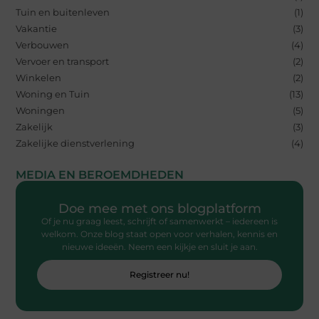
Tuin en buitenleven
(1)
Vakantie
(3)
Verbouwen
(4)
Vervoer en transport
(2)
Winkelen
(2)
Woning en Tuin
(13)
Woningen
(5)
Zakelijk
(3)
Zakelijke dienstverlening
(4)
MEDIA EN BEROEMDHEDEN
Doe mee met ons blogplatform
Of je nu graag leest, schrijft of samenwerkt – iedereen is
welkom. Onze blog staat open voor verhalen, kennis en
nieuwe ideeën. Neem een kijkje en sluit je aan.
Registreer nu!