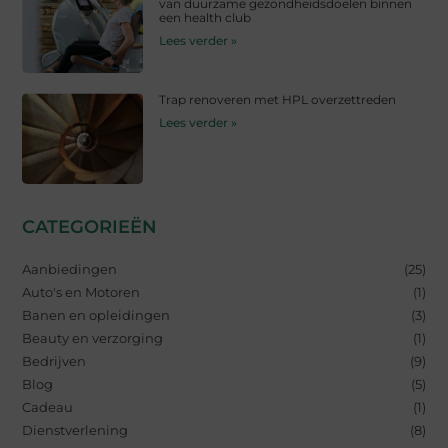
van duurzame gezondheidsdoelen binnen
een health club
Lees verder »
Trap renoveren met HPL overzettreden
Lees verder »
CATEGORIEËN
Aanbiedingen
(25)
Auto's en Motoren
(1)
Banen en opleidingen
(3)
Beauty en verzorging
(1)
Bedrijven
(9)
Blog
(5)
Cadeau
(1)
Dienstverlening
(8)