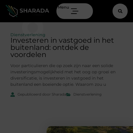
Menu
Dienstverlening
Investeren in vastgoed in het
buitenland: ontdek de
voordelen
Voor particulieren die op zoek zijn naar een solide
investeringsmogelijkheid met het oog op groei en
diversificatie, is investeren in vastgoed in het
buitenland een boeiende optie. Waarom zou u
Gepubliceerd door Sharada
Dienstverlening