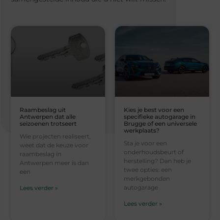
Raambeslag uit
Kies je best voor een
Antwerpen dat alle
specifieke autogarage in
seizoenen trotseert
Brugge of een universele
werkplaats?
Wie projecten realiseert,
Sta je voor een
weet dat de keuze voor
onderhoudsbeurt of
raambeslag in
herstelling? Dan heb je
Antwerpen meer is dan
twee opties: een
een
merkgebonden
autogarage
Lees verder »
Lees verder »